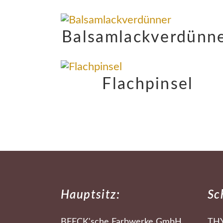
Balsamlackverdünn
Flachpinsel
Hauptsitz:
Sc
BEECK'sche Farbwerke GmbH
TH