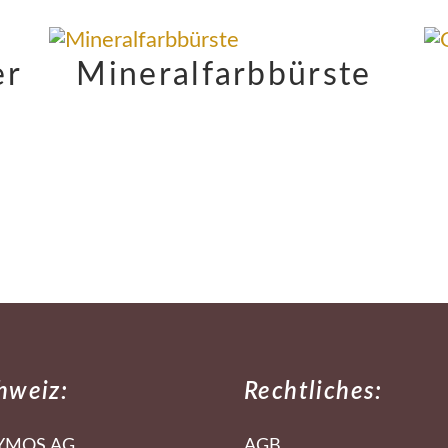
er
Mineralfarbbürste
hweiz:
Rechtliches:
YMOS AG
AGB